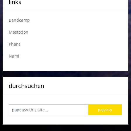
links
Bandcamp
Mastodon
Phant
Nami
durchsuchen