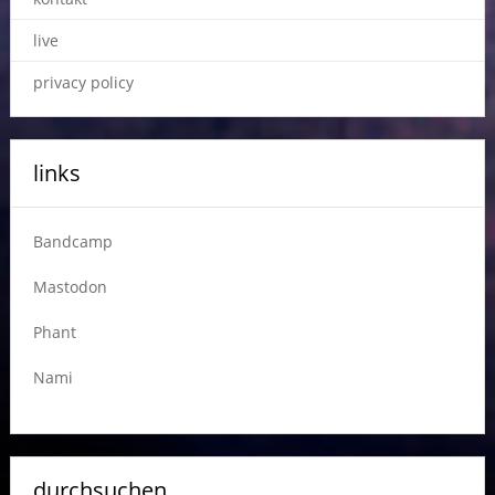
live
privacy policy
links
Bandcamp
Mastodon
Phant
Nami
durchsuchen