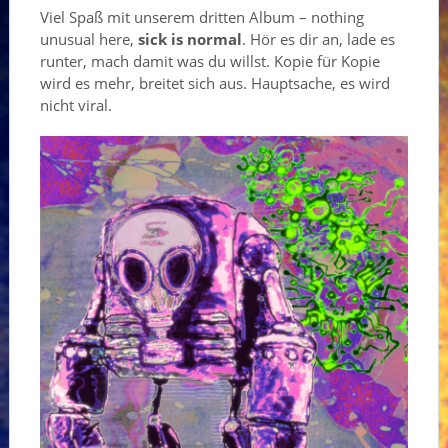
Viel Spaß mit unserem dritten Album – nothing
unusual here,
sick is normal
. Hör es dir an, lade es
runter, mach damit was du willst. Kopie für Kopie
wird es mehr, breitet sich aus. Hauptsache, es wird
nicht viral.