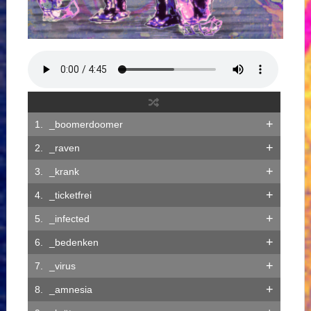
+
_boomerdoomer
+
_raven
+
_krank
+
_ticketfrei
+
_infected
+
_bedenken
+
_virus
+
_amnesia