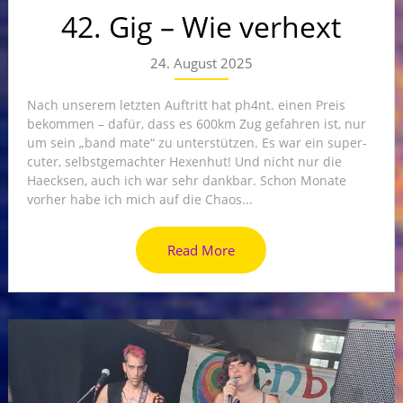
42. Gig – Wie verhext
24. August 2025
Nach unserem letzten Auftritt hat ph4nt. einen Preis
bekommen – dafür, dass es 600km Zug gefahren ist, nur
um sein „band mate“ zu unterstützen. Es war ein super-
cuter, selbstgemachter Hexenhut! Und nicht nur die
Haecksen, auch ich war sehr dankbar. Schon Monate
vorher habe ich mich auf die Chaos...
Read More