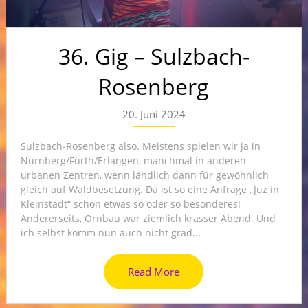
36. Gig – Sulzbach-
Rosenberg
20. Juni 2024
Sulzbach-Rosenberg also. Meistens spielen wir ja in
Nürnberg/Fürth/Erlangen, manchmal in anderen
urbanen Zentren, wenn ländlich dann für gewöhnlich
gleich auf Waldbesetzung. Da ist so eine Anfrage „Juz in
Kleinstadt“ schon etwas so oder so besonderes!
Andererseits, Ornbau war ziemlich krasser Abend. Und
ich selbst komm nun auch nicht grad...
Read More