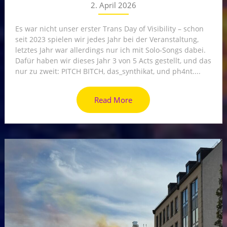
2. April 2026
Es war nicht unser erster Trans Day of Visibility – schon
seit 2023 spielen wir jedes Jahr bei der Veranstaltung,
letztes Jahr war allerdings nur ich mit Solo-Songs dabei.
Dafür haben wir dieses Jahr 3 von 5 Acts gestellt, und das
nur zu zweit: PITCH BITCH, das_synthikat, und ph4nt....
Read More