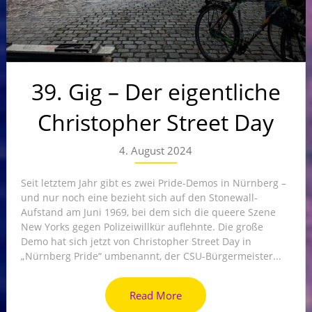
39. Gig – Der eigentliche
Christopher Street Day
4. August 2024
Seit letztem Jahr gibt es zwei Pride-Demos in Nürnberg –
und nur noch eine bezieht sich auf den Stonewall-
Aufstand am Juni 1969, bei dem sich die queere Szene
New Yorks gegen Polizeiwillkür auflehnte. Die große
Demo hat sich jetzt von Christopher Street Day in
„Nürnberg Pride“ umbenannt, der CSU-Bürgermeister...
Read More