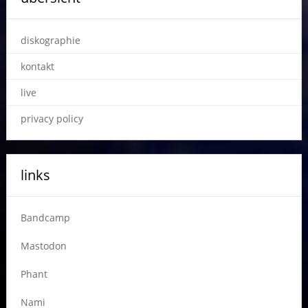
diskographie
kontakt
live
privacy policy
links
Bandcamp
Mastodon
Phant
Nami