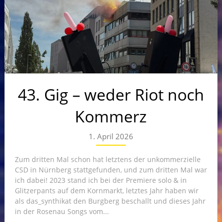
43. Gig – weder Riot noch
Kommerz
1. April 2026
Zum dritten Mal schon hat letztens der unkommerzielle
CSD in Nürnberg stattgefunden, und zum dritten Mal war
ich dabei! 2023 stand ich bei der Premiere solo & in
Glitzerpants auf dem Kornmarkt, letztes Jahr haben wir
als das_synthikat den Burgberg beschallt und dieses Jahr
in der Rosenau Songs vom...