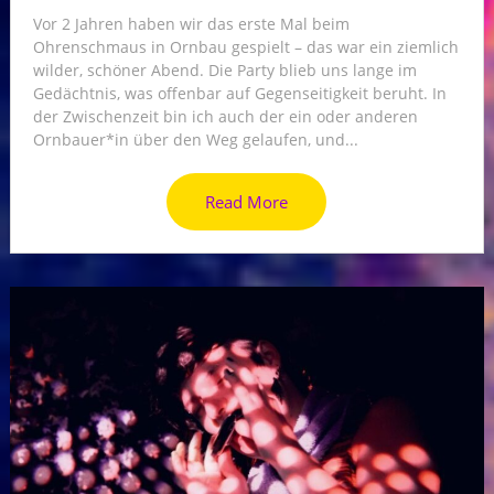
Vor 2 Jahren haben wir das erste Mal beim
Ohrenschmaus in Ornbau gespielt – das war ein ziemlich
wilder, schöner Abend. Die Party blieb uns lange im
Gedächtnis, was offenbar auf Gegenseitigkeit beruht. In
der Zwischenzeit bin ich auch der ein oder anderen
Ornbauer*in über den Weg gelaufen, und...
Read More