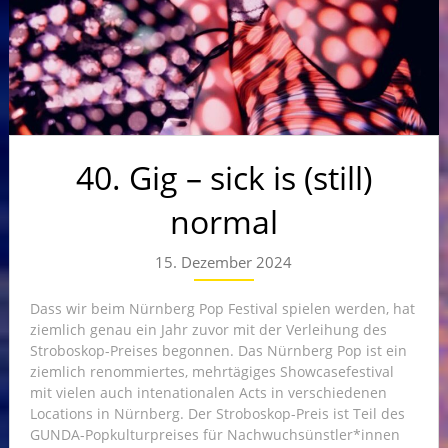
40. Gig – sick is (still)
normal
15. Dezember 2024
Dass wir beim Nürnberg Pop Festival spielen werden, hat
ziemlich genau ein Jahr zuvor mit der Verleihung des
Stroboskop-Preises begonnen. Das Nürnberg Pop ist ein
ziemlich renommiertes, mehrtägiges Showcasefestival
mit vielen auch intenationalen Acts in verschiedenen
Locations in Nürnberg. Der Stroboskop-Preis ist Teil des
GUNDA-Popkulturpreises für Nachwuchsünstler*innen