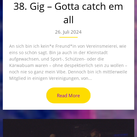
38. Gig – Gotta catch em
all
26. Juli 2024
An sich bin ich kein*e Freund*in von Vereinsmeierei, wie
eins so schön sagt. Bin ja auch in der Kleinstadt
aufgewachsen, und Sport-, Schützen- oder die
Kärwabuam waren – ohne despektierlich sein zu wollen –
noch nie so ganz mein Vibe. Dennoch bin ich mittlerweile
Mitglied in einigen Vereinigungen, von...
Read More