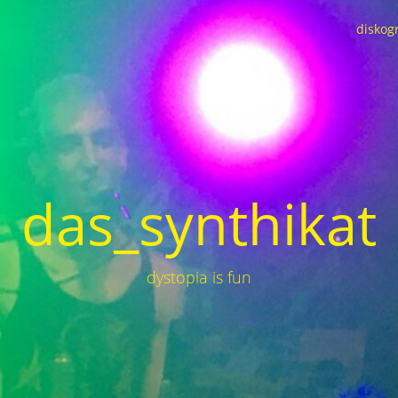
diskog
das_synthikat
dystopia is fun