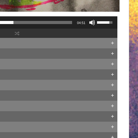
04:51
+
+
+
+
+
+
+
+
+
+