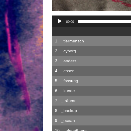
00:00
_tiermensch
_cyborg
_anders
_essen
_fassung
_kunde
_träume
_backup
_ocean
_algorithmus