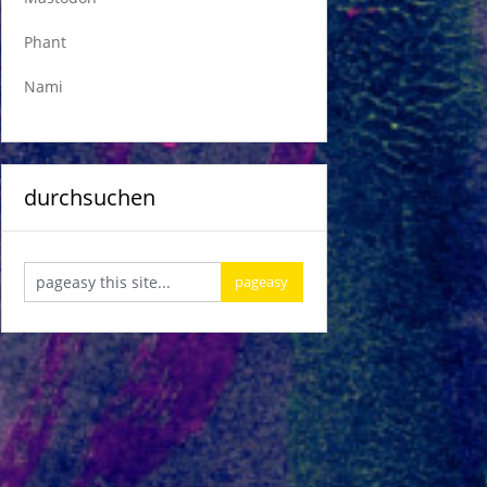
Phant
Nami
durchsuchen