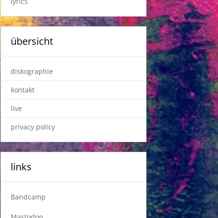
lyrics
übersicht
diskographie
kontakt
live
privacy policy
links
Bandcamp
Mastodon