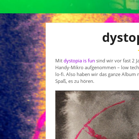
dystop
Mit
dystopia is fun
sind wir vor fast 2
Handy-Mikro aufgenommen – low tech, lo
lo-fi. Also haben wir das ganze Albu
Spaß, es zu hören.