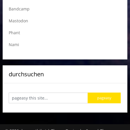
Bandcamp
Mastodon
Phant
Nami
durchsuchen