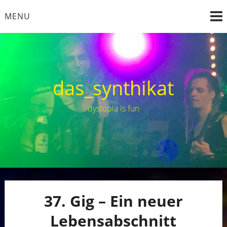
Skip
MENU
to
content
das_synthikat
dystopia is fun
37. Gig – Ein neuer
Lebensabschnitt