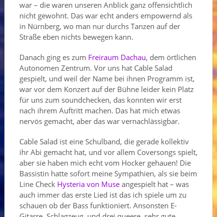
war – die waren unseren Anblick ganz offensichtlich
nicht gewohnt. Das war echt anders empowernd als
in Nürnberg, wo man nur durchs Tanzen auf der
Straße eben nichts bewegen kann.
Danach ging es zum
Freiraum Dachau
, dem örtlichen
Autonomen Zentrum. Vor uns hat Cable Salad
gespielt, und weil der Name bei ihnen Programm ist,
war vor dem Konzert auf der Bühne leider kein Platz
für uns zum soundchecken, das konnten wir erst
nach ihrem Auftritt machen. Das hat mich etwas
nervös gemacht, aber das war vernachlässigbar.
Cable Salad ist eine Schulband, die gerade kollektiv
ihr Abi gemacht hat, und vor allem Coversongs spielt,
aber sie haben mich echt vom Hocker gehauen! Die
Bassistin hatte sofort meine Sympathien, als sie beim
Line Check
Hysteria von Muse
angespielt hat – was
auch immer das erste Lied ist das ich spiele um zu
schauen ob der Bass funktioniert. Ansonsten E-
Gitarre, Schlagzeug, und drei queere, sehr gute