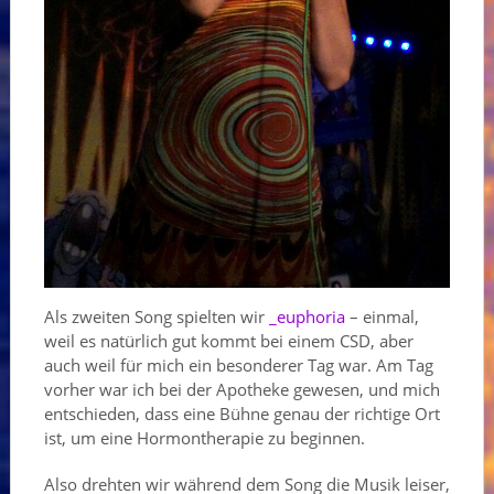
Als zweiten Song spielten wir
_euphoria
– einmal,
weil es natürlich gut kommt bei einem CSD, aber
auch weil für mich ein besonderer Tag war. Am Tag
vorher war ich bei der Apotheke gewesen, und mich
entschieden, dass eine Bühne genau der richtige Ort
ist, um eine Hormontherapie zu beginnen.
Also drehten wir während dem Song die Musik leiser,