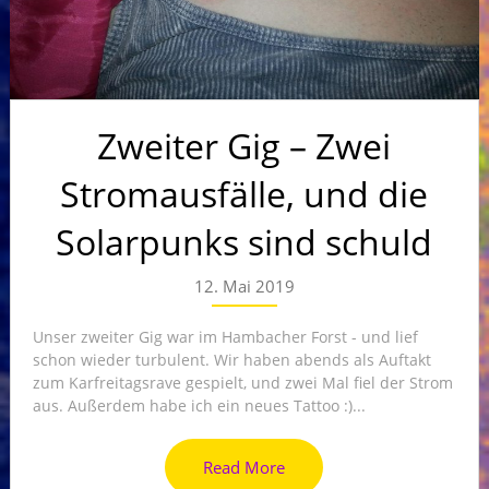
Zweiter Gig – Zwei
Stromausfälle, und die
Solarpunks sind schuld
12. Mai 2019
Unser zweiter Gig war im Hambacher Forst - und lief
schon wieder turbulent. Wir haben abends als Auftakt
zum Karfreitagsrave gespielt, und zwei Mal fiel der Strom
aus. Außerdem habe ich ein neues Tattoo :)...
Read More