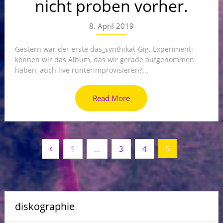
nicht proben vorher.
8. April 2019
Gestern war der erste das_synthikat-Gig. Experiment:
können wir das Album, das wir gerade aufgenommen
haben, auch live runterimprovisieren?...
Read More
Beitrags-
5
1
…
3
4
Navigation
diskographie