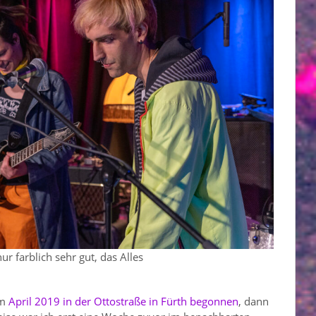
nur farblich sehr gut, das Alles
im
April 2019 in der Ottostraße in Fürth begonnen
, dann