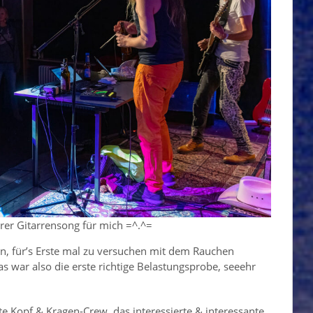
rer Gitarrensong für mich =^.^=
n, für’s Erste mal zu versuchen mit dem Rauchen
s war also die erste richtige Belastungsprobe, seeehr
te Kopf & Kragen-Crew, das interessierte & interessante