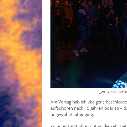
_wut, ein ande
Am Vortag hab ich übrigens beschlosse
aufzuhören nach 15 Jahren oder so – da
ungewohnt, aber ging.
Zu guter Letzt Shoutout an die sehr net