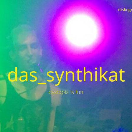
diskog
das_synthikat
dystopia is fun