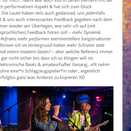
 performativen Aspekt & hat sich zum Glück
3 Die Leute haben teils auch gedanced, uns jedenfalls
t & uns auch interessantes Feedback gegeben nach dem
mer wieder am Überlegen, wie sehr ich auf (mit
rüchliches) Feedback hören soll –
mehr Dynamik
e Refrains mehr performen exerimentellere Songstrukturen
formen ich im Hintergrund halten mehr Schreien statt
 mal extern mastern lassen?
– aber welche Referenz immer
 nicht sicher bin dass ich so klingen will ist:
elektronische Beats & amateurhafter Gesang…vllt nehm
ühre eine*n Schlagzeugspieler*in oder , eigentlich
 erfolglos ganz was Anderes zu kopieren XD