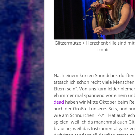
Glitzermütze + Herzchenbrille sind mit
iconic
Nach einem kurzen Soundchek durften 
tatsächlich schon recht viele Menschen
Eltern sein“. Von uns kam leider nieme
eh immer mal spannend vor einem unb
dead
haben wir Mitte Oktober beim Rel
auch der Großteil unseres Sets, und au
wie am Schnürchen =^.^= Hat auch echt
spielen, weil ich da manchmal auch Git
brauche, weil das Instrumental ganz v
Auftritten tendenziell deutlich stressi