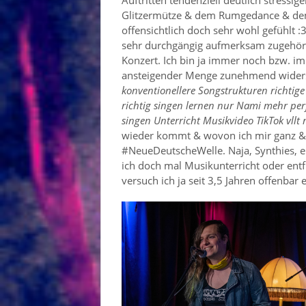
Glitzermütze & dem Rumgedance & dem
offensichtlich doch sehr wohl gefühlt :
sehr durchgängig aufmerksam zugehör
Konzert. Ich bin ja immer noch bzw. im
ansteigender Menge zunehmend widersp
konventionellere Songstrukturen richtig
richtig singen lernen nur Nami mehr per
singen Unterricht Musikvideo TikTok vllt
wieder kommt & wovon ich mir ganz & gar
#NeueDeutscheWelle. Naja, Synthies, 
ich doch mal Musikunterricht oder entf
versuch ich ja seit 3,5 Jahren offenbar