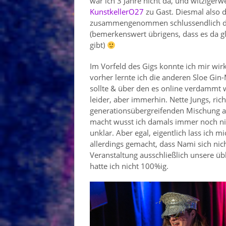
war ich 3 Jahre nicht da, und witziger
KunstkellerO27
zu Gast. Diesmal also 
zusammengenommen schlussendlich doc
(bemerkenswert übrigens, dass es da gle
gibt)
Im Vorfeld des Gigs konnte ich mir wir
vorher lernte ich die anderen Sloe Gin
sollte & über den es online verdammt 
leider, aber immerhin. Nette Jungs, ric
generationsübergreifenden Mischung a
macht wusst ich damals immer noch ni
unklar. Aber egal, eigentlich lass ich 
allerdings gemacht, dass Nami sich nic
Veranstaltung ausschließlich unsere üb
hatte ich nicht 100%ig.