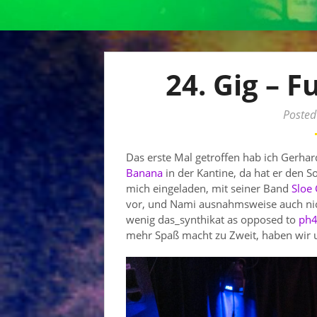
24. Gig – 
Posted
Das erste Mal getroffen hab ich Gerh
Banana
in der Kantine, da hat er den 
mich eingeladen, mit seiner Band
Sloe 
vor, und Nami ausnahmsweise auch nicht
wenig das_synthikat as opposed to
ph4
mehr Spaß macht zu Zweit, haben wir u