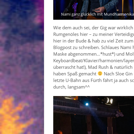
Nami ganz glücklich mit Mundharmonika
Wie dem auch sei, der Gig war wirklich 
Rumgenöles hier – zu meiner Verteidigu
hier in der Bude & hab zu viel Zeit zu
Blogpost zu schreiben. Schlaues Nami 
Maske abgenommen…*hust*) und Molto
Keyboardbeat/Klavier/harmonien/layer
überrascht hat!), Mad Rush & natürlich
haben Spaß gemacht
Nach Sloe Gin 
letzte U-Bahn aus Fürth fährt ja auch
durch, langsam^^