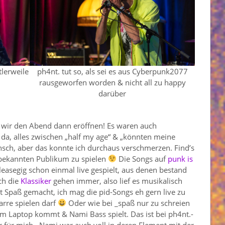
tlerweile
ph4nt. tut so, als sei es aus Cyberpunk2077
rausgeworfen worden & nicht all zu happy
darüber
wir den Abend dann eröffnen! Es waren auch
 da, alles zwischen „half my age“ & „könnten meine
nsch, aber das konnte ich durchaus verschmerzen. Find’s
ekannten Publikum zu spielen
Die Songs auf
punk is
easegig schon einmal live gespielt, aus denen bestand
ch die
Klassiker
gehen immer, also lief es musikalisch
 Spaß gemacht, ich mag die pid-Songs eh gern live zu
arre spielen darf
Oder wie bei _spaß nur zu schreien
om Laptop kommt & Nami Bass spielt. Das ist bei ph4nt.-
ger für mich…Nami war auch voll in deren Element mit der