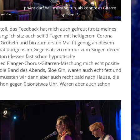
ph4nt darf bei _miley so tun, als könnte es Gitarre
 =^.^=
spielen :3
toll, das Feedback hat mich auch gefreut (trotz meines
ng: ich sitz auch seit 3 Tagen mit heftigerem Corona
m Grübeln und bin zum ersten Mal fit genug an diesem
hat übrigens im Gegensatz zu mir nur zum Singen deren
n (dessen fast schon hypnotische
ed Flanger-Chorus-Gitarren-Mischung mich echt positiv
 die Band des Abends, Sloe Gin, waren auch echt fett und
mussten wir dann aber auch recht bald nach Hause, die
 schon gegen 0:sonstwas Uhr. Waren aber auch schon