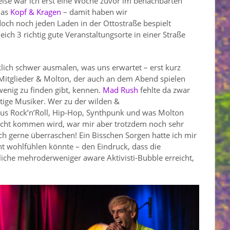
weise war ich erst eine Woche zuvor im benachbarten
das
Kopf & Kragen
– damit haben wir
h noch jeden Laden in der Ottostraße bespielt
ich 3 richtig gute Veranstaltungsorte in einer Straße
klich schwer ausmalen, was uns erwartet – erst kurz
-Mitglieder & Molton, der auch an dem Abend spielen
wenig zu finden gibt, kennen.
Mad Rush
fehlte da zwar
htige Musiker. Wer zu der wilden &
us Rock’n’Roll, Hip-Hop, Synthpunk und was Molton
cht kommen wird, war mir aber trotzdem noch sehr
mich gerne überraschen! Ein Bisschen Sorgen hatte ich mir
ht wohlfühlen könnte – den Eindruck, dass die
liche mehroderweniger aware Aktivisti-Bubble erreicht,