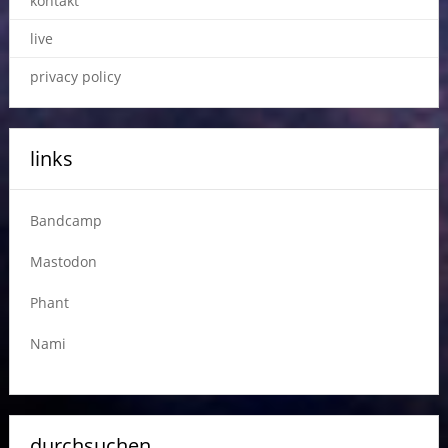
kontakt
live
privacy policy
links
Bandcamp
Mastodon
Phant
Nami
durchsuchen