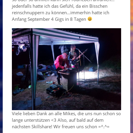
jedenfalls hatte ich das Gefühl, da ein Bisschen
reinschnuppern zu können…immerhin hatte ich
Anfang September 4 Gigs in 8 Tagen
Viele lieben Dank an alle Mikes, die uns nun schon so
lange unterstützen <3 Also, auf bald auf dem
nächsten Skillshare! Wir freuen uns schon =^.^=