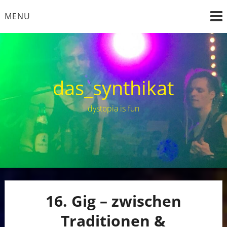
Skip
MENU
to
content
das_synthikat
dystopia is fun
16. Gig – zwischen
Traditionen &