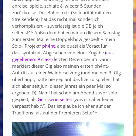
anreise, spiele, schlafe & wieder 5 Stunden
zurückreise. Der Bahnstreik (Solidarität mit den
Streikenden!) hat das nicht mal sonderlich
verkompliziert – zuverlässig ist die DB ja eh
seltenst^^ Außerdem haben wir an diesem Samstag
zum ersten Mal eine Doppelshow gespeilt – mein
Solo-„Projekt“
ph4nt
. also quasi als Voract für
das_synthikat. Abgesehen von einer Zugabe
(aus
gegebenem Anlass)
letzten Dezember im Danni
markiert dieser Gig also meinen ersten ph4nt.-
Auftritt auf einer Waldbesetzung (und meinen 3. Gig
überhaupt, hatte nie geplant das live zu spielen, hat
sich aber seit Juni diesen Jahres ein paar Mal so
ergeben :D). Nami hat schon am Abend zuvor solo
gespielt, als
Gerissene Seiten
(was ich aber leider
verpasst hab :’/). Das ist glaube ich eher auf der
Traditions- als auf der Premieren-Seite^^