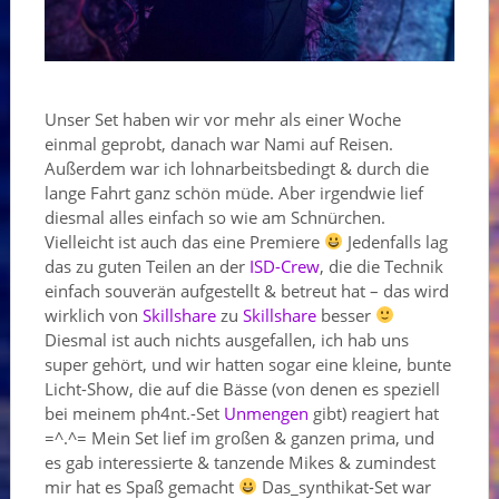
Unser Set haben wir vor mehr als einer Woche
einmal geprobt, danach war Nami auf Reisen.
Außerdem war ich lohnarbeitsbedingt & durch die
lange Fahrt ganz schön müde. Aber irgendwie lief
diesmal alles einfach so wie am Schnürchen.
Vielleicht ist auch das eine Premiere
Jedenfalls lag
das zu guten Teilen an der
ISD-Crew
, die die Technik
einfach souverän aufgestellt & betreut hat – das wird
wirklich von
Skillshare
zu
Skillshare
besser
Diesmal ist auch nichts ausgefallen, ich hab uns
super gehört, und wir hatten sogar eine kleine, bunte
Licht-Show, die auf die Bässe (von denen es speziell
bei meinem ph4nt.-Set
Unmengen
gibt) reagiert hat
=^.^= Mein Set lief im großen & ganzen prima, und
es gab interessierte & tanzende Mikes & zumindest
mir hat es Spaß gemacht
Das_synthikat-Set war