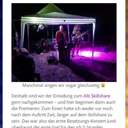
Manchmal singen wir sogar gleichzeitig
Deshalb sind wir der Einladung zum
Alti Skillshare
gern nachgekommen – und hier beginnen dann auch
die Premieren: Zum Einen hatte ich weder vor noch
nach dem Auftritt Zeit, länger auf dem Skillshare zu
sein. Das war also das erste Besetzungs-Konzert (und
überhaupt der erste Gig) für den ich 5 Stunden